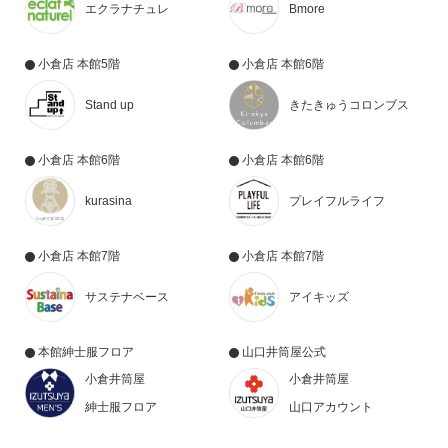
エクラナチュレ
Bmore
小倉店 本館5階
小倉店 本館6階
Stand up
きたきゅうコロンブス
小倉店 本館6階
小倉店 本館6階
kurasina
プレイフルライフ
小倉店 本館7階
小倉店 本館7階
サステナベース
アイキッズ
本館紳士服フロア
山口井筒屋公式
小倉井筒屋
小倉井筒屋
紳士服フロア
山口アカウント