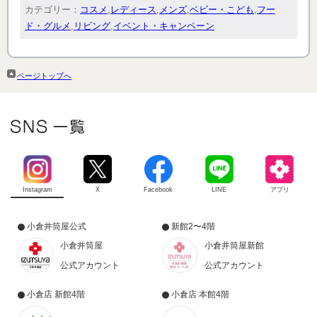
カテゴリー：
コスメ
,
レディース
,
メンズ
,
ベビー・こども
,
フー
ド・グルメ
,
リビング
,
イベント・キャンペーン
ページトップへ
Instagram
X
Facebook
LINE
アプリ
小倉井筒屋公式
新館2〜4階
小倉井筒屋
小倉井筒屋新館
公式アカウント
公式アカウント
小倉店 新館4階
小倉店 本館4階