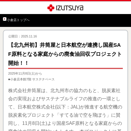
小倉店トップへ
公開日：2025.11.16
【北九州初】井筒屋と日本航空が連携し国産SA
F原料となる家庭からの廃食油回収プロジェクト
開始！！
2025年11月8日(土)から
■小倉店本館7階 サステナベース
株式会社井筒屋は、北九州市の協力のもと、脱炭素社
会の実現およびサステナブルライフの推進の一環とし
て、日本航空株式会社(以下：JAL)が推進する航空機の
脱炭素化プロジェクト「すてる油で空を飛ぼう」に賛
同し、11月8日(土)より国産SAF原料となる家庭からの