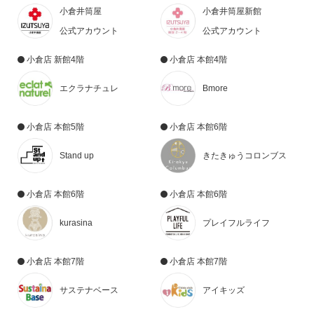
小倉井筒屋
小倉井筒屋新館
公式アカウント
公式アカウント
小倉店 新館4階
小倉店 本館4階
エクラナチュレ
Bmore
小倉店 本館5階
小倉店 本館6階
Stand up
きたきゅうコロンブス
小倉店 本館6階
小倉店 本館6階
kurasina
プレイフルライフ
小倉店 本館7階
小倉店 本館7階
サステナベース
アイキッズ