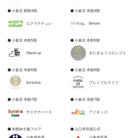
小倉店 新館4階
小倉店 本館4階
エクラナチュレ
Bmore
小倉店 本館5階
小倉店 本館6階
Stand up
きたきゅうコロンブス
小倉店 本館6階
小倉店 本館6階
kurasina
プレイフルライフ
小倉店 本館7階
小倉店 本館7階
サステナベース
アイキッズ
本館紳士服フロア
山口井筒屋公式
小倉井筒屋
小倉井筒屋