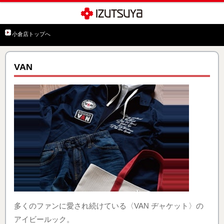
小倉店トップへ
VAN
多くのファンに愛され続けている〈VAN ヂャケット〉の
アイビールック。