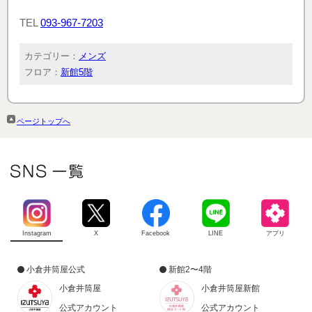
TEL
093-967-7203
カテゴリー：
メンズ
フロア：
新館5階
ページトップへ
Instagram
X
Facebook
LINE
アプリ
小倉井筒屋公式
新館2〜4階
小倉井筒屋
小倉井筒屋新館
公式アカウント
公式アカウント