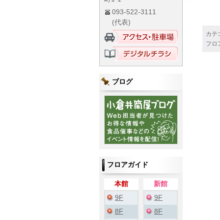
093-522-3111
(代表)
カテ
フロ
ブログ
フロアガイド
本館
新館
9F
9F
8F
8F