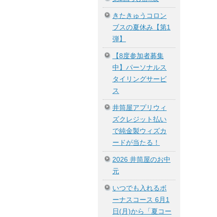
きたきゅうコロン
ブスの夏休み【第1
弾】
【8度参加者募集
中】パーソナルス
タイリングサービ
ス
井筒屋アプリウィ
ズクレジット払い
で純金製ウィズカ
ードが当たる！
2026 井筒屋のお中
元
いつでも入れるボ
ーナスコース 6月1
日(月)から「夏コー