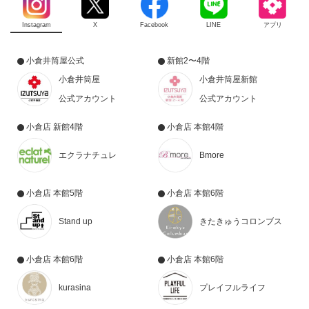
Instagram
X
Facebook
LINE
アプリ
小倉井筒屋公式
新館2〜4階
小倉井筒屋
小倉井筒屋新館
公式アカウント
公式アカウント
小倉店 新館4階
小倉店 本館4階
エクラナチュレ
Bmore
小倉店 本館5階
小倉店 本館6階
Stand up
きたきゅうコロンブス
小倉店 本館6階
小倉店 本館6階
kurasina
プレイフルライフ