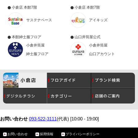
小倉店 本館7階
小倉店 本館7階
サステナベース
アイキッズ
本館紳士服フロア
山口井筒屋公式
小倉井筒屋
小倉井筒屋
紳士服フロア
山口アカウント
コスメ
月間催事スケジュール
レディース
グルメ
お問い合わせ
093-522-3111
(代表) [10:00 - 19:00]
お問い合わせ
採用情報
プライバシーポリシー
メンズ
サービスガイド
ベビー・こども
アクセス・駐車場