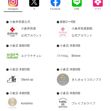
Instagram
X
Facebook
LINE
アプリ
小倉井筒屋公式
新館2〜4階
小倉井筒屋
小倉井筒屋新館
公式アカウント
公式アカウント
小倉店 新館4階
小倉店 本館4階
エクラナチュレ
Bmore
小倉店 本館5階
小倉店 本館6階
Stand up
きたきゅうコロンブス
小倉店 本館6階
小倉店 本館6階
kurasina
プレイフルライフ