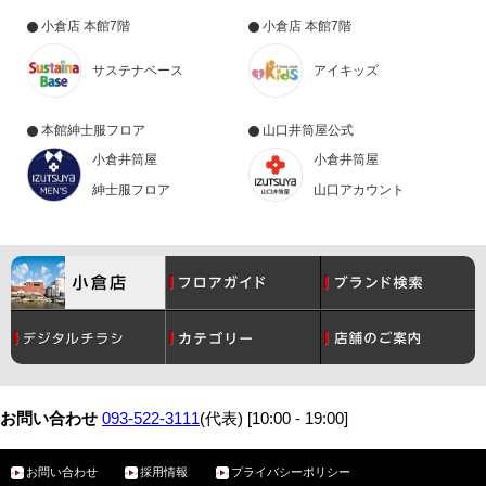
小倉店 本館7階
小倉店 本館7階
サステナベース
アイキッズ
本館紳士服フロア
山口井筒屋公式
小倉井筒屋
小倉井筒屋
紳士服フロア
山口アカウント
コスメ
月間催事スケジュール
レディース
グルメ
お問い合わせ
093-522-3111
(代表) [10:00 - 19:00]
お問い合わせ
採用情報
プライバシーポリシー
メンズ
サービスガイド
ベビー・こども
アクセス・駐車場