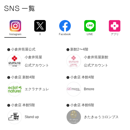
Instagram
X
Facebook
LINE
アプリ
小倉井筒屋公式
新館2〜4階
小倉井筒屋
小倉井筒屋新館
公式アカウント
公式アカウント
小倉店 新館4階
小倉店 本館4階
エクラナチュレ
Bmore
小倉店 本館5階
小倉店 本館6階
Stand up
きたきゅうコロンブス