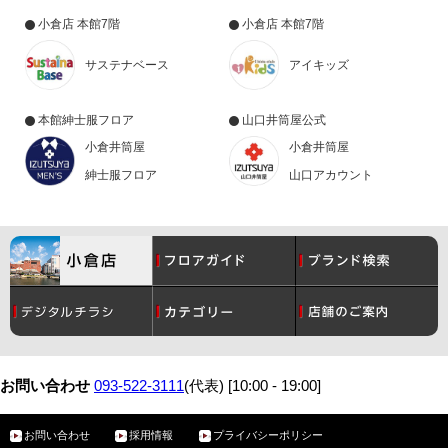
小倉店 本館7階
小倉店 本館7階
サステナベース
アイキッズ
本館紳士服フロア
山口井筒屋公式
小倉井筒屋
小倉井筒屋
紳士服フロア
山口アカウント
コスメ
月間催事スケジュール
レディース
グルメ
お問い合わせ
093-522-3111
(代表) [10:00 - 19:00]
お問い合わせ
採用情報
プライバシーポリシー
メンズ
サービスガイド
ベビー・こども
アクセス・駐車場