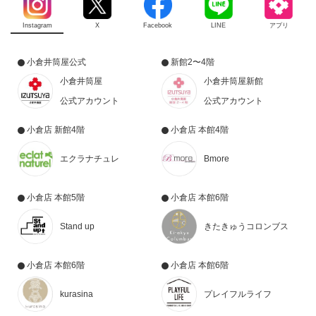
Instagram
X
Facebook
LINE
アプリ
小倉井筒屋公式
新館2〜4階
小倉井筒屋
小倉井筒屋新館
公式アカウント
公式アカウント
小倉店 新館4階
小倉店 本館4階
エクラナチュレ
Bmore
小倉店 本館5階
小倉店 本館6階
Stand up
きたきゅうコロンブス
小倉店 本館6階
小倉店 本館6階
kurasina
プレイフルライフ