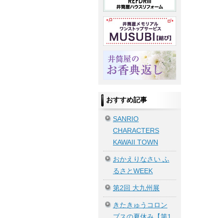
おすすめ記事
SANRIO
CHARACTERS
KAWAII TOWN
おかえりなさい ふ
るさとWEEK
第2回 大九州展
きたきゅうコロン
ブスの夏休み【第1