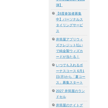
弾】
【8度参加者募集
中】パーソナルス
タイリングサービ
ス
井筒屋アプリウィ
ズクレジット払い
で純金製ウィズカ
ードが当たる！
いつでも入れるボ
ーナスコース 6月1
日(月)から「夏コー
ス」募集スタート
2027 井筒屋のラン
ドセル
井筒屋のナイトグ