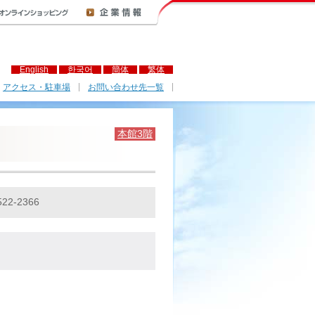
English
한국어
簡体
繁体
アクセス・駐車場
お問い合わせ先一覧
本館3階
522-2366