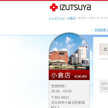
トップページ
>
小倉店
> エヴェックス バイ クリ
月間催事
エ
カテ
営業時間：
フロ
10:00 - 19:00
〒802-8511
北九州市小倉北区船場
町1-1