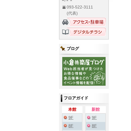
093-522-3111
(代表)
ブログ
フロアガイド
本館
新館
9F
9F
8F
8F