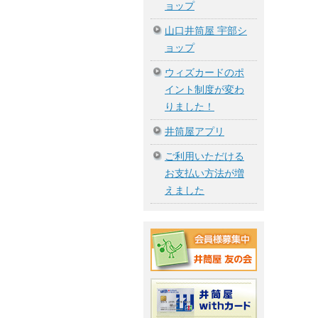
ョップ
山口井筒屋 宇部シ
ョップ
ウィズカードのポ
イント制度が変わ
りました！
井筒屋アプリ
ご利用いただける
お支払い方法が増
えました