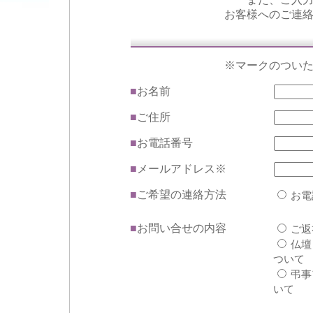
お客様へのご連
※マークのつい
■
お名前
■
ご住所
■
お電話番号
■
メールアドレス※
■
ご希望の連絡方法
お電
■
お問い合せの内容
ご返
仏壇
ついて
弔事
いて