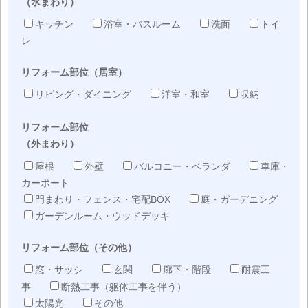
（水まわり）
キッチン
浴室・バスルーム
洗面
トイ
レ
リフォーム部位（居室）
リビング・ダイニング
洋室・和室
収納
リフォーム部位
（外まわり）
屋根
外壁
バルコニー・ベランダ
車庫・
カーポート
門まわり・フェンス・宅配BOX
庭・ガーデニング
ガーデンルーム・ウッドデッキ
リフォーム部位（その他）
窓・サッシ
玄関
廊下・階段
耐震工
事
断熱工事（躯体工事を伴う）
太陽光
その他