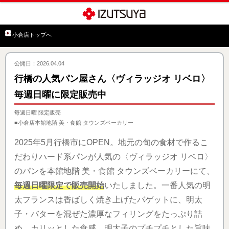
小倉店トップへ
公開日：2026.04.04
行橋の人気パン屋さん〈ヴィラッジオ リベロ〉
毎週日曜に限定販売中
毎週日曜 限定販売
■小倉店本館地階 美・食館 タウンズベーカリー
2025年5月行橋市にOPEN。地元の旬の食材で作るこ
だわりハード系パンが人気の〈ヴィラッジオ リベロ〉
のパンを本館地階 美・食館 タウンズベーカリーにて、
毎週日曜限定で販売開始
いたしました。一番人気の明
太フランスは香ばしく焼き上げたバゲットに、明太
子・バターを混ぜた濃厚なフィリングをたっぷり詰
め、カリッとした食感。明太子のプチプチとした旨味