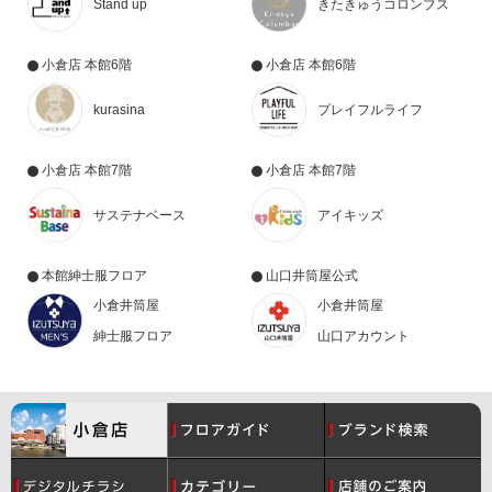
Stand up
きたきゅうコロンブス
小倉店 本館6階
小倉店 本館6階
kurasina
プレイフルライフ
小倉店 本館7階
小倉店 本館7階
サステナベース
アイキッズ
本館紳士服フロア
山口井筒屋公式
小倉井筒屋
小倉井筒屋
紳士服フロア
山口アカウント