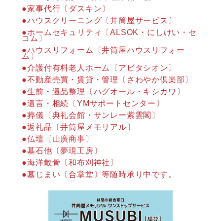
●家事代行〔ダスキン〕
●ハウスクリーニング〔井筒屋サービス〕
●ホームセキュリティ〔ALSOK・にしけい・セ
コム〕
●ハウスリフォーム〔井筒屋ハウスリフォー
ム〕
●介護付有料老人ホーム〔アビタシオン〕
●不動産売買・賃貸・管理〔さわやか倶楽部〕
●生前・遺品整理〔ハグオール・キシカワ〕
●遺言・相続〔YMサポートセンター〕
●葬儀〔典礼会館・サンレー紫雲閣〕
●返礼品〔井筒屋メモリアル〕
●仏壇〔山廣商事〕
●墓石他〔夢現工房〕
●海洋散骨〔和布刈神社〕
●墓じまい〔合掌堂〕等随時承り中です。