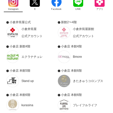
Instagram
X
Facebook
LINE
アプリ
小倉井筒屋公式
新館2〜4階
小倉井筒屋
小倉井筒屋新館
公式アカウント
公式アカウント
小倉店 新館4階
小倉店 本館4階
エクラナチュレ
Bmore
小倉店 本館5階
小倉店 本館6階
Stand up
きたきゅうコロンブス
小倉店 本館6階
小倉店 本館6階
kurasina
プレイフルライフ