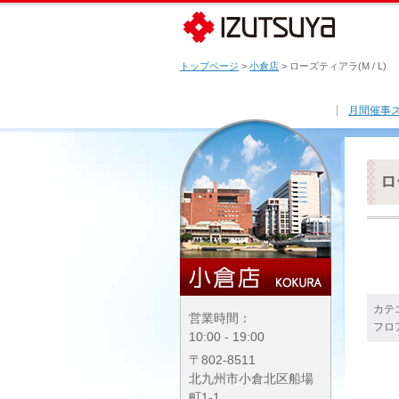
トップページ
>
小倉店
> ローズティアラ(M / L)
月間催事
ロ
カテ
営業時間：
フロ
10:00 - 19:00
〒802-8511
北九州市小倉北区船場
町1-1