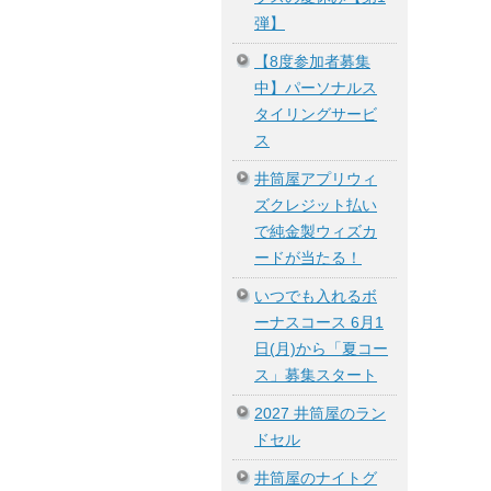
弾】
【8度参加者募集
中】パーソナルス
タイリングサービ
ス
井筒屋アプリウィ
ズクレジット払い
で純金製ウィズカ
ードが当たる！
いつでも入れるボ
ーナスコース 6月1
日(月)から「夏コー
ス」募集スタート
2027 井筒屋のラン
ドセル
井筒屋のナイトグ