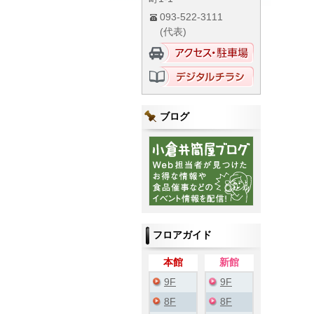
093-522-3111
(代表)
ブログ
フロアガイド
本館
新館
9F
9F
8F
8F