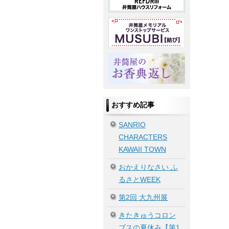
おすすめ記事
SANRIO
CHARACTERS
KAWAII TOWN
おかえりなさい ふ
るさとWEEK
第2回 大九州展
きたきゅうコロン
ブスの夏休み【第1