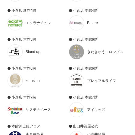
小倉店 新館4階
小倉店 本館4階
エクラナチュレ
Bmore
小倉店 本館5階
小倉店 本館6階
Stand up
きたきゅうコロンブス
小倉店 本館6階
小倉店 本館6階
kurasina
プレイフルライフ
小倉店 本館7階
小倉店 本館7階
サステナベース
アイキッズ
本館紳士服フロア
山口井筒屋公式
小倉井筒屋
小倉井筒屋