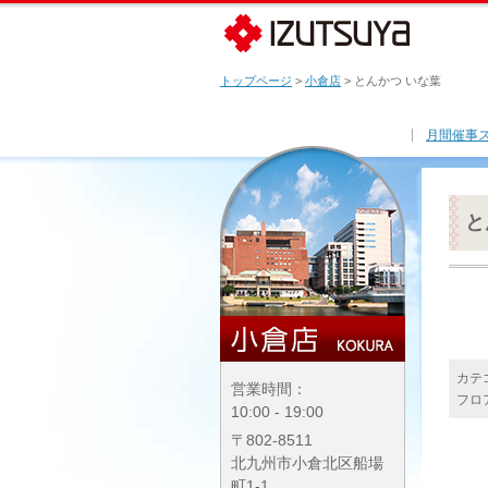
トップページ
>
小倉店
> とんかつ いな葉
月間催事
と
カテ
営業時間：
フロ
10:00 - 19:00
〒802-8511
北九州市小倉北区船場
町1-1