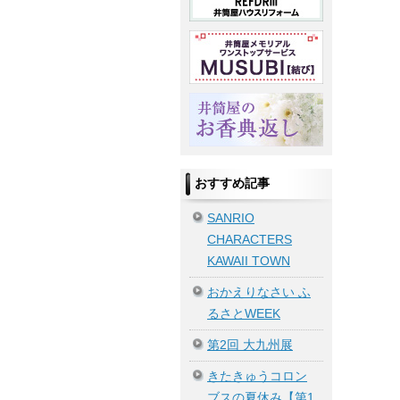
おすすめ記事
SANRIO
CHARACTERS
KAWAII TOWN
おかえりなさい ふ
るさとWEEK
第2回 大九州展
きたきゅうコロン
ブスの夏休み【第1