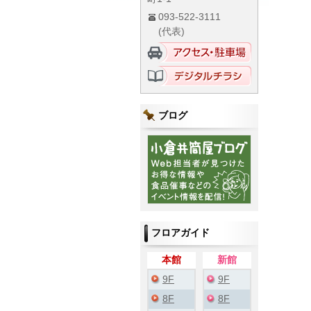
093-522-3111
(代表)
ブログ
フロアガイド
本館
新館
9F
9F
8F
8F