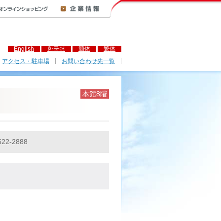
English
한국어
簡体
繁体
アクセス・駐車場
お問い合わせ先一覧
本館8階
522-2888