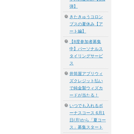
弾】
きたきゅうコロン
ブスの夏休み【ア
ート編】
【8度参加者募集
中】パーソナルス
タイリングサービ
ス
井筒屋アプリウィ
ズクレジット払い
で純金製ウィズカ
ードが当たる！
いつでも入れるボ
ーナスコース 6月1
日(月)から「夏コー
ス」募集スタート