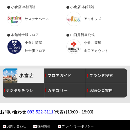
小倉店 本館7階
小倉店 本館7階
サステナベース
アイキッズ
本館紳士服フロア
山口井筒屋公式
小倉井筒屋
小倉井筒屋
紳士服フロア
山口アカウント
コスメ
月間催事スケジュール
レディース
グルメ
お問い合わせ
093-522-3111
(代表) [10:00 - 19:00]
お問い合わせ
採用情報
プライバシーポリシー
メンズ
サービスガイド
ベビー・こども
アクセス・駐車場