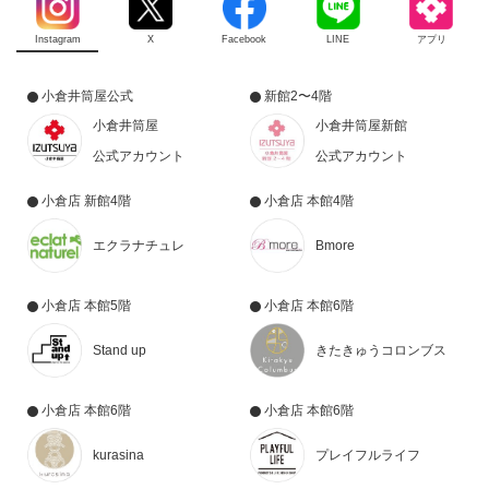
Instagram
X
Facebook
LINE
アプリ
小倉井筒屋公式
新館2〜4階
小倉井筒屋
小倉井筒屋新館
公式アカウント
公式アカウント
小倉店 新館4階
小倉店 本館4階
エクラナチュレ
Bmore
小倉店 本館5階
小倉店 本館6階
Stand up
きたきゅうコロンブス
小倉店 本館6階
小倉店 本館6階
kurasina
プレイフルライフ