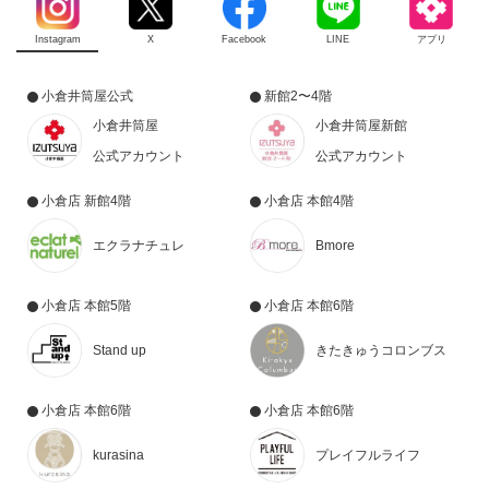
Instagram
X
Facebook
LINE
アプリ
小倉井筒屋公式
新館2〜4階
小倉井筒屋
小倉井筒屋新館
公式アカウント
公式アカウント
小倉店 新館4階
小倉店 本館4階
エクラナチュレ
Bmore
小倉店 本館5階
小倉店 本館6階
Stand up
きたきゅうコロンブス
小倉店 本館6階
小倉店 本館6階
kurasina
プレイフルライフ