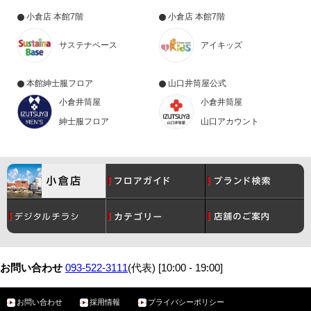
小倉店 本館7階
小倉店 本館7階
サステナベース
アイキッズ
本館紳士服フロア
山口井筒屋公式
小倉井筒屋
小倉井筒屋
紳士服フロア
山口アカウント
コスメ
月間催事スケジュール
レディース
グルメ
お問い合わせ
093-522-3111
(代表) [10:00 - 19:00]
お問い合わせ
採用情報
プライバシーポリシー
メンズ
サービスガイド
ベビー・こども
アクセス・駐車場