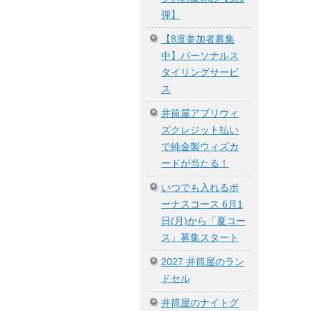
弾】
【8度参加者募集
中】パーソナルス
タイリングサービ
ス
井筒屋アプリウィ
ズクレジット払い
で純金製ウィズカ
ードが当たる！
いつでも入れるボ
ーナスコース 6月1
日(月)から「夏コー
ス」募集スタート
2027 井筒屋のラン
ドセル
井筒屋のナイトグ