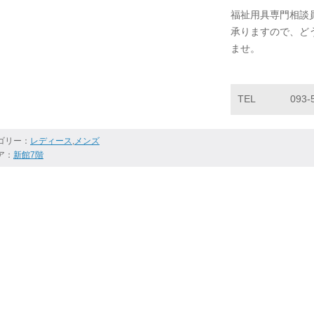
福祉用具専門相談
承りますので、ど
ませ。
TEL
093-
ゴリー：
レディース
,
メンズ
ア：
新館7階