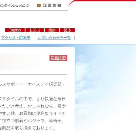
English
한국어
簡体
繁体
アクセス・駐車場
お問い合わせ先一覧
新館7階
ルスサポート「ナイスデイ倶楽部」
フスタイルの中で、より快適な毎日
きたいと考え、おしゃれな杖、着や
やすい靴、お買物に便利なサイドカ
に役立つ肌着やパジャマ、車椅子、
な商品を取り揃えております。