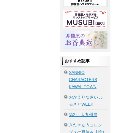
おすすめ記事
SANRIO
CHARACTERS
KAWAII TOWN
おかえりなさい ふ
るさとWEEK
第2回 大九州展
きたきゅうコロン
ブスの夏休み【第1