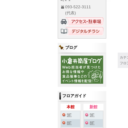
093-522-3111
(代表)
ブログ
カテ
フロ
フロアガイド
本館
新館
9F
9F
8F
8F