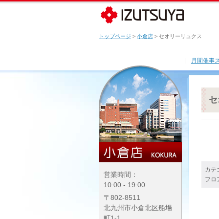
トップページ
>
小倉店
> セオリーリュクス
月間催事
セ
カテ
営業時間：
フロ
10:00 - 19:00
〒802-8511
北九州市小倉北区船場
町1-1