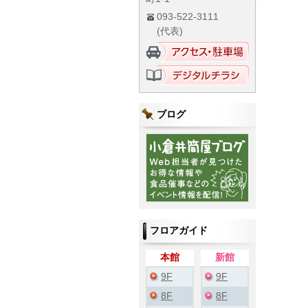
093-522-3111
(代表)
ブログ
フロアガイド
本館
新館
9F
9F
8F
8F