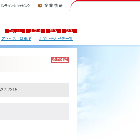
English
한국어
簡体
繁体
アクセス・駐車場
お問い合わせ先一覧
本館4階
522-2315