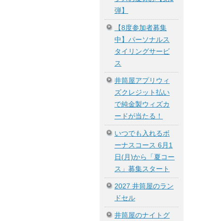
弾】
【8度参加者募集
中】パーソナルス
タイリングサービ
ス
井筒屋アプリウィ
ズクレジット払い
で純金製ウィズカ
ードが当たる！
いつでも入れるボ
ーナスコース 6月1
日(月)から「夏コー
ス」募集スタート
2027 井筒屋のラン
ドセル
井筒屋のナイトグ