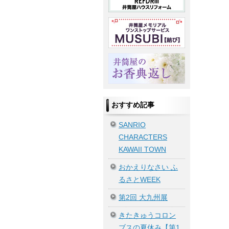
おすすめ記事
SANRIO
CHARACTERS
KAWAII TOWN
おかえりなさい ふ
るさとWEEK
第2回 大九州展
きたきゅうコロン
ブスの夏休み【第1