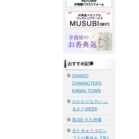
おすすめ記事
SANRIO
CHARACTERS
KAWAII TOWN
おかえりなさい ふ
るさとWEEK
第2回 大九州展
きたきゅうコロン
ブスの夏休み【第1