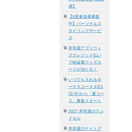
弾】
【8度参加者募集
中】パーソナルス
タイリングサービ
ス
井筒屋アプリウィ
ズクレジット払い
で純金製ウィズカ
ードが当たる！
いつでも入れるボ
ーナスコース 6月1
日(月)から「夏コー
ス」募集スタート
2027 井筒屋のラン
ドセル
井筒屋のナイトグ