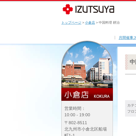
トップページ
>
小倉店
> 中国料理 耕治
月間催事
中
カテ
営業時間：
フロ
10:00 - 19:00
〒802-8511
北九州市小倉北区船場
町1-1