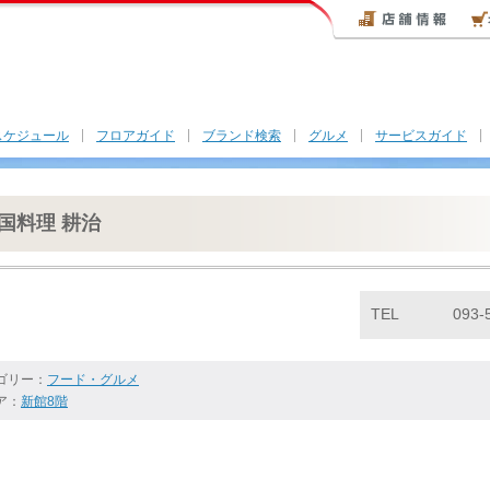
スケジュール
フロアガイド
ブランド検索
グルメ
サービスガイド
国料理 耕治
TEL
093-
ゴリー：
フード・グルメ
ア：
新館8階