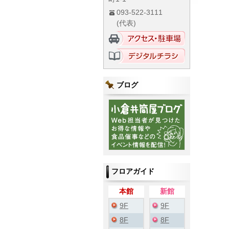
093-522-3111
(代表)
ブログ
フロアガイド
本館
新館
9F
9F
8F
8F