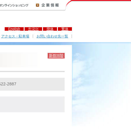
English
한국어
簡体
繁体
アクセス・駐車場
お問い合わせ先一覧
新館8階
522-2887