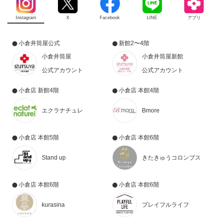
Instagram
X
Facebook
LINE
アプリ
小倉井筒屋公式
新館2〜4階
小倉井筒屋
小倉井筒屋新館
公式アカウント
公式アカウント
小倉店 新館4階
小倉店 本館4階
エクラナチュレ
Bmore
小倉店 本館5階
小倉店 本館6階
Stand up
きたきゅうコロンブス
小倉店 本館6階
小倉店 本館6階
kurasina
プレイフルライフ