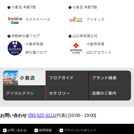
小倉店 本館7階
小倉店 本館7階
サステナベース
アイキッズ
本館紳士服フロア
山口井筒屋公式
小倉井筒屋
小倉井筒屋
紳士服フロア
山口アカウント
コスメ
月間催事スケジュール
レディース
グルメ
お問い合わせ
093-522-3111
(代表) [10:00 - 19:00]
お問い合わせ
採用情報
プライバシーポリシー
メンズ
サービスガイド
ベビー・こども
アクセス・駐車場