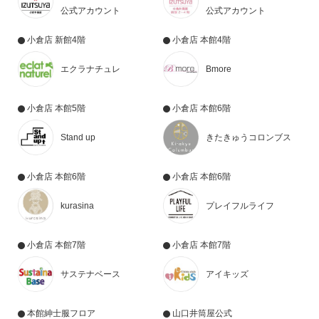
公式アカウント
公式アカウント
小倉店 新館4階
小倉店 本館4階
エクラナチュレ
Bmore
小倉店 本館5階
小倉店 本館6階
Stand up
きたきゅうコロンブス
小倉店 本館6階
小倉店 本館6階
kurasina
プレイフルライフ
小倉店 本館7階
小倉店 本館7階
サステナベース
アイキッズ
本館紳士服フロア
山口井筒屋公式