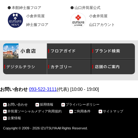
本館紳士服フロア
山口井筒屋公式
小倉井筒屋
小倉井筒屋
紳士服フロア
山口アカウント
コスメ
月間催事スケジュール
レディース
グルメ
お問い合わせ
093-522-3111
(代表) [10:00 - 19:00]
お問い合わせ
採用情報
プライバシーポリシー
メンズ
サービスガイド
ベビー・こども
アクセス・駐車場
井筒屋ソーシャルメディア利用規約
ご利用条件
サイトマップ
企業情報
リビング
お問い合わせ先一覧
美術・工芸
Copyright © 2009 - 2026 IZUTSUYA All Rights Reserved.