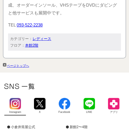
成、オーダーインソール、VHSテープをDVDにダビング
と他サービスも展開中です。
TEL
093-522-2238
カテゴリー：
レディース
フロア：
本館2階
ページトップへ
Instagram
X
Facebook
LINE
アプリ
小倉井筒屋公式
新館2〜4階