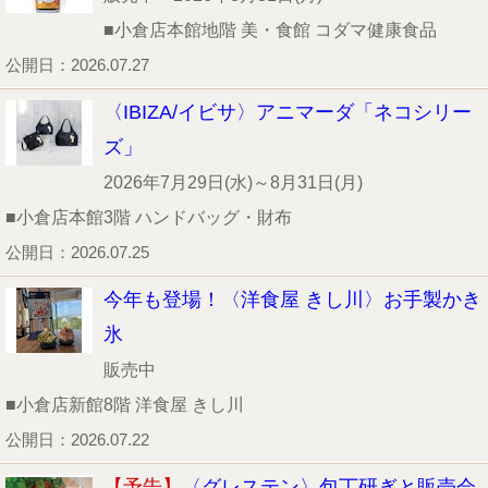
■小倉店本館地階 美・食館 コダマ健康食品
公開日：2026.07.27
〈IBIZA/イビサ〉アニマーダ「ネコシリー
ズ」
2026年7月29日(水)～8月31日(月)
■小倉店本館3階 ハンドバッグ・財布
公開日：2026.07.25
今年も登場！〈洋食屋 きし川〉お手製かき
氷
販売中
■小倉店新館8階 洋食屋 きし川
公開日：2026.07.22
【予告】
〈グレステン〉包丁研ぎと販売会