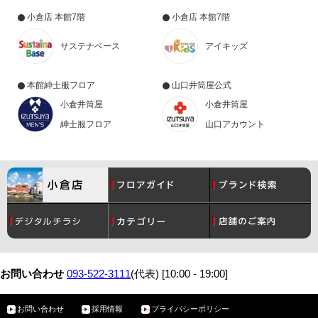
小倉店 本館7階
小倉店 本館7階
サステナベース
アイキッズ
本館紳士服フロア
山口井筒屋公式
小倉井筒屋
小倉井筒屋
紳士服フロア
山口アカウント
コスメ
月間催事スケジュール
レディース
グルメ
お問い合わせ
093-522-3111
(代表) [10:00 - 19:00]
お問い合わせ
採用情報
プライバシーポリシー
メンズ
サービスガイド
ベビー・こども
アクセス・駐車場