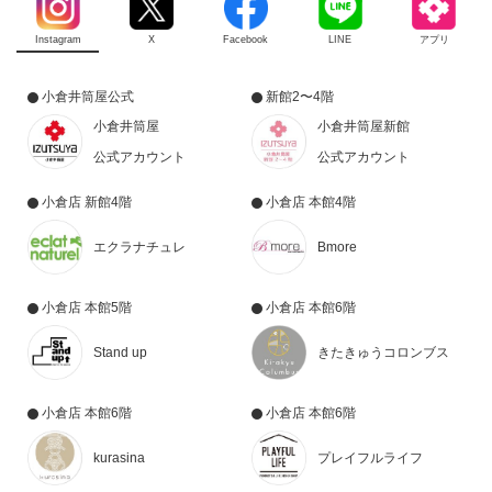
Instagram
X
Facebook
LINE
アプリ
小倉井筒屋公式
新館2〜4階
小倉井筒屋
小倉井筒屋新館
公式アカウント
公式アカウント
小倉店 新館4階
小倉店 本館4階
エクラナチュレ
Bmore
小倉店 本館5階
小倉店 本館6階
Stand up
きたきゅうコロンブス
小倉店 本館6階
小倉店 本館6階
kurasina
プレイフルライフ