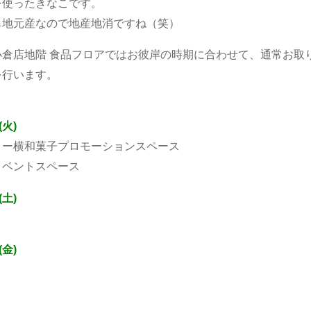
を使ったきなこです。
も地元産なので地産地消ですね（笑）
倉店地階 食品フロアではお彼岸の時期に合わせて、通常お取
を行います。
(火)
ター横和菓子プロモーションスペース
イベントスペース
(土)
(金)