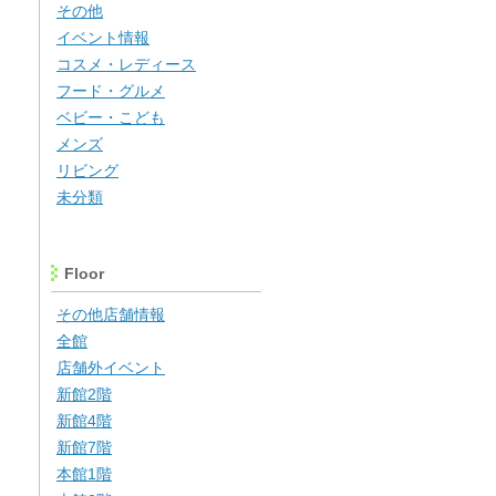
その他
イベント情報
コスメ・レディース
フード・グルメ
ベビー・こども
メンズ
リビング
未分類
Floor
その他店舗情報
全館
店舗外イベント
新館2階
新館4階
新館7階
本館1階