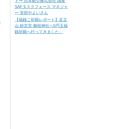
ト〜 日本航空株式会社 国産
SAFタスクフォース マネジャ
ー 安部やよいさん
【福銭ご祈願レポート】足立
春
山 妙言宮 御祖神社へ5円玉福
銭祈願へ行ってきました。