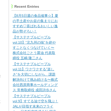
Recent Entries
【8月5日週の食品催事☆】夏
の手土産やお盆の集まりにお
すすめ♡喜ばれるおいしい逸
品が勢ぞろい！
【サステナブルピープル
vol.10】“北九州の味”を絶や
すことなくつなげていく〜
株式会社ごとう醤油 代表取
締役 五嶋 隆二さん
【サステナブルピープル
vol.11】ワクワクする”楽し
さ”を大切にしながら、課題
お
解決向けて挑み続ける〜株式
会社西原商事ホールディング
ス 常務取締役 成田詩歩さん
【サステナブルピープル
に
vol.9】すてる油で空を飛ぶ！
JALが目指す未来のフライ