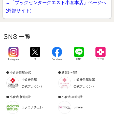
→「ブックセンタークエスト小倉本店」ページへ
(外部サイト)
Instagram
X
Facebook
LINE
アプリ
小倉井筒屋公式
新館2〜4階
小倉井筒屋
小倉井筒屋新館
公式アカウント
公式アカウント
小倉店 新館4階
小倉店 本館4階
エクラナチュレ
Bmore