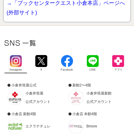
→「ブックセンタークエスト小倉本店」ページへ
(外部サイト)
Instagram
X
Facebook
LINE
アプリ
小倉井筒屋公式
新館2〜4階
小倉井筒屋
小倉井筒屋新館
公式アカウント
公式アカウント
小倉店 新館4階
小倉店 本館4階
エクラナチュレ
Bmore