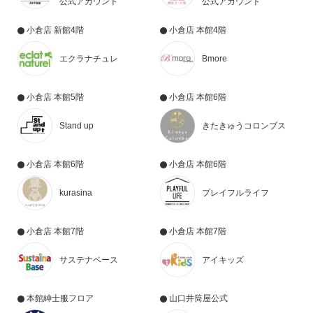
公式アカウント
公式アカウント
小倉店 新館4階
小倉店 本館4階
エクラナチュレ
Bmore
小倉店 本館5階
小倉店 本館6階
Stand up
きたきゅうコロンブス
小倉店 本館6階
小倉店 本館6階
kurasina
プレイフルライフ
小倉店 本館7階
小倉店 本館7階
サステナベース
アイキッズ
本館紳士服フロア
山口井筒屋公式