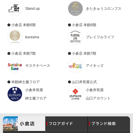
Stand up
きたきゅうコロンブス
小倉店 本館6階
小倉店 本館6階
kurasina
プレイフルライフ
小倉店 本館7階
小倉店 本館7階
サステナベース
アイキッズ
本館紳士服フロア
山口井筒屋公式
小倉井筒屋
小倉井筒屋
紳士服フロア
山口アカウント